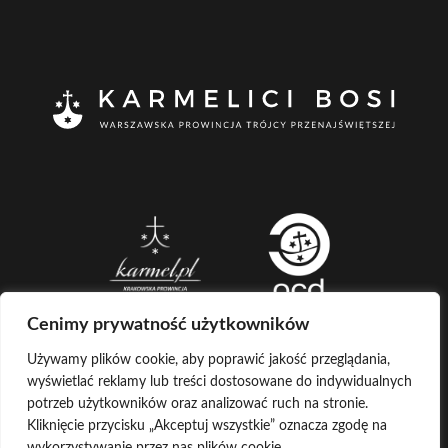
Cenimy prywatność użytkowników
Używamy plików cookie, aby poprawić jakość przeglądania,
wyświetlać reklamy lub treści dostosowane do indywidualnych
CREATED BY
potrzeb użytkowników oraz analizować ruch na stronie.
Kliknięcie przycisku „Akceptuj wszystkie” oznacza zgodę na
LOG IN
COPYRIGHT ©
KARMELICI BOSI