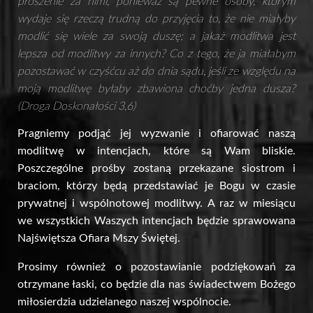
proszenie za nimi, ponieważ są pewne osoby, którym
wydaje się rzeczą trudną do przyjęcia to, że nie miałyby
modlić się wiele za swoją duszę; a jakaż modlitwa jest
lepsza od modlitwy za innych? Co z tego, że ja miałabym
pozostawać w czyśćcu aż do dnia sądu, jeśli ze względu na
moją modlitwę byłaby zbawiona choćby jedna dusza?
(Droga Doskonałości 3,6)
Pragniemy podjąć jej wyzwanie i ofiarować naszą
modlitwę w intencjach, które są Wam bliskie.
Poszczególne prośby zostaną przekazane siostrom i
braciom, którzy będą przedstawiać je Bogu w czasie
prywatnej i wspólnotowej modlitwy. A raz w miesiącu
we wszystkich Waszych intencjach będzie sprawowana
Najświętsza Ofiara Mszy Świętej.
Prosimy również o pozostawianie podziękowań za
otrzymane łaski, co będzie dla nas świadectwem Bożego
miłosierdzia udzielanego naszej wspólnocie.