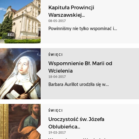
Kapituła Prowincji
Warszawskiej...
08-05-2017
Powinniśmy nie tylko wspominać i…
ŚWIĘCI
Wspomnienie Bł. Marii od
Wcielenia
18-04-2017
Barbara Aurillot urodziła się w…
ŚWIĘCI
Uroczystość św. Józefa
Oblubieńca...
19-03-2017